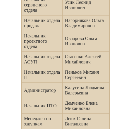
Усик Леонид
сервисного
Иванович
отдела
Начальник отдела
Нагорнякова Ольга
продаж
Владимировна
Начальник
Овчарова Ольга
проектного
Ивановна
отдела
Начальник отдела
Стасенко Алексей
АСУП
Михайлович
Начальник отдела
Пеньков Михаил
IT
Сергеевич
Калугина Людмила
Администратор
Валерьевна
Демченко Елена
Начальник ПТО
Михайловна
Менеджер по
Леюх Галина
закупкам
Витальевна