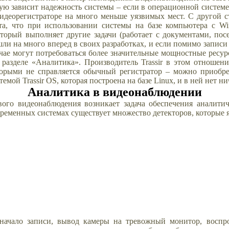
ую зависит надежность системы – если в операционной системе
деорегистраторе на много меньше уязвимых мест. С другой ст
кта, что при использовании системы на базе компьютера с W
торый выполняет другие задачи (работает с документами, посе
ли на много вперед в своих разработках, и если помимо записи
лучае могут потребоваться более значительные мощностные ресур
разделе «Аналитика». Производитель Trassir в этом отношен
торыми не справляется обычный регистратор – можно приобре
мой Trassir OS, которая построена на базе Linux, и в ней нет н
Аналитика в видеонаблюдении
вого видеонаблюдения возникает задача обеспечения аналит
временных системах существует множество детекторов, которые 
 начало записи, вывод камеры на тревожный монитор, воспр