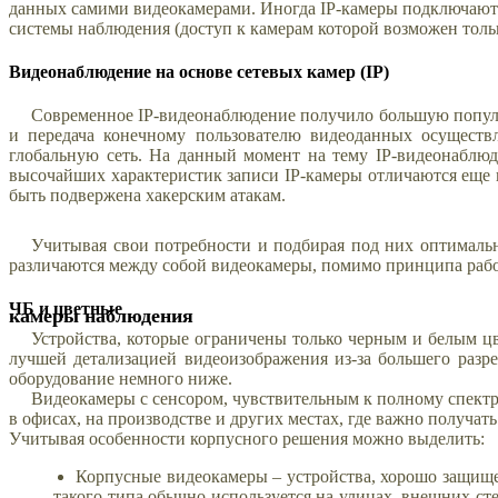
данных самими видеокамерами. Иногда IP-камеры подключаютс
системы наблюдения (доступ к камерам которой возможен тольк
Видеонаблюдение на основе сетевых камер (IP)
Современное IP-видеонаблюдение получило большую популяр
и передача конечному пользователю видеоданных осуществл
глобальную сеть. На данный момент на тему IP-видеонаблюд
высочайших характеристик записи IP-камеры отличаются еще и
быть подвержена хакерским атакам.
Учитывая свои потребности и подбирая под них оптималь
различаются между собой видеокамеры, помимо принципа раб
ЧБ и цветные
камеры наблюдения
Устройства, которые ограничены только черным и белым ц
лучшей детализацией видеоизображения из-за большего разре
оборудование немного ниже.
Видеокамеры с сенсором, чувствительным к полному спектру
в офисах, на производстве и других местах, где важно получ
Учитывая особенности корпусного решения можно выделить:
Корпусные видеокамеры – устройства, хорошо защище
такого типа обычно используется на улицах, внешних ст