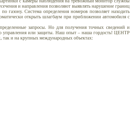
а картинки с камеры наблюдения на тревожный монитор службы
есечения и направления позволяют выявлять нарушение границ
 по газону. Система определения номеров позволяет находить
томатически открыть шлагбаум при приближении автомобиля с
определенные запросы. Но для получения точных сведений и
го управления или защиты. Наш опыт – наша гордость! ЦЕНТР
 так и на крупных международных объектах: