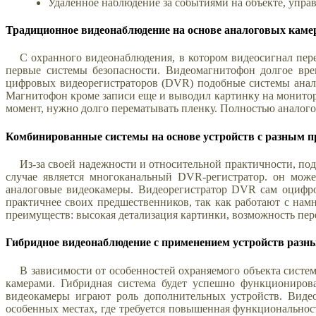
Удаленное наблюдение за событиями на объекте, управ
Традиционное видеонаблюдение на основе аналоговых каме
С охранного видеонаблюдения, в котором видеосигнал пере
первые системы безопасности. Видеомагнитофон долгое вре
цифровых видеорегистраторов (DVR) подобные системы анал
Магнитофон кроме записи еще и выводил картинку на монито
момент, нужно долго перематывать пленку. Полностью аналого
Комбинированные системы на основе устройств с разным 
Из-за своей надежности и относительной практичности, по
случае является многоканальный DVR-регистратор. он може
аналоговые видеокамеры. Видеорегистратор DVR сам оцифро
практичнее своих предшественников, так как работают с на
преимуществ: высокая детализация картинки, возможность пер
Гибридное видеонаблюдение с применением устройств разн
В зависимости от особенностей охраняемого объекта сист
камерами. Гибридная система будет успешно функционирова
видеокамеры играют роль дополнительных устройств. Видео
особенных местах, где требуется повышенная функциональнос