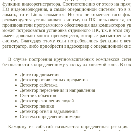
функции видеорегистратора. Соответственно от этого на прям
ПО видеонаблюдения, а самой операционной системы, то в ви
ломать, то и Linux сломается. Но это не отменяет того фа
рекомендуется устанавливать систему на ПК пользователя, ко
производители программного обеспечения для компьютеров уш
может потребоваться установка отдельного ПК, т.к. в этом с
имеет довольно много преимуществ, которые рассмотрены в 
систему. Благодаря этому если потребовались функции с ко
регистратор, либо приобрести видеосервер с операционной систе
В случае построения крупномасштабных комплексов сете
безопасности к определенному участку охраняемой зоны. В со
Детектор движения
Детектор оставленных предметов
Детектор саботажа
Детектор пересечения и направления
Счетчик объектов
Детектор скопления людей
Детектор паники
Детектор огня и задымления
Система определения номеров
Каждому из событий назначается определенная реакция: