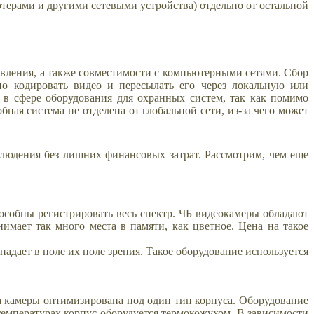
ерами и другими сетевыми устройства) отдельно от остальной
авления, а также совместимости с компьютерными сетями. Сбор
но кодировать видео и пересылать его через локальную или
 в сфере оборудования для охранных систем, так как помимо
ая система не отделена от глобальной сети, из-за чего может
людения без лишних финансовых затрат. Рассмотрим, чем еще
особны регистрировать весь спектр. ЧБ видеокамеры обладают
имает так много места в памяти, как цветное. Цена на такое
адает в поле их поле зрения. Такое оборудование используется
а камеры оптимизирована под один тип корпуса. Оборудование
температурах корпус оборудуется термокожухом. В зависимости