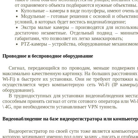
от охраняемого объекта подбираются нужные объективы.
Купольные – камеры в виде полусферы, имеют очень ш
Модульные – готовые решения с основой и объективо
условий, в которых будет вестись видеонаблюдение;
Экстра малые камеры – производятся для использо
достаточно незаметные. Отдельный подвид – миниат
габаритами, что позволяет их легко замаскировать;
PTZ-камеры – устройства, оборудованные механизмом 
Проводное и беспроводное оборудование
Сигнал, передающийся по проводам, меньше подвержен п
максимально качественную картинку. На больших расстояния
Wi-Fi) в быстроте их установки. Они не требуют протяжки к
осуществляется через компьютерную сеть Wi-Fi (IP камеры
оборудование).
В труднодоступных для установки видеонаблюдения места
способным принять сигнал от сети сотового оператора или Wi-
\ 4G, при необходимости устанавливает VPN туннель.
Видеонаблюдение на базе видеорегистратора или компьютер
Видеорегистратор по своей сути тоже является компьютеро
которую затачивают именно под одну задачу - писать и отобра