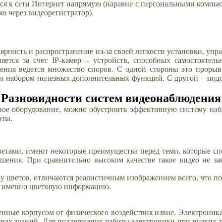
я к сети Интернет напрямую (наравне с персональными компьют
о через видеорегистратор).
ность и распространение из-за своей легкости установки, упр
яется за счет IP-камер – устройств, способных самостоятель
ения ведется множество споров. С одной стороны это прорыв
 набором полезных дополнительных функций. С другой – подобн
Разновидности систем видеонаблюдения
ное оборудование, можно обустроить эффективную систему наб
оты.
ветами, имеют некоторые преимущества перед теми, которые сп
шения. При сравнительно высоком качестве такое видео не зан
 цветов, отличаются реалистичным изображением всего, что поп
ать именно цветовую информацию.
нные корпусом от физического воздействия извне. Электроник
енах зданий. Для поддержания работы электроники при низких 