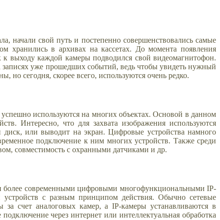
ала, начали свой путь и постепенно совершенствовались самые
ом хранились в архивах на кассетах. До момента появления
 к выходу каждой камеры подводился свой видеомагнитофон.
 записях уже прошедших событий, ведь чтобы увидеть нужный
 но сегодня, скорее всего, используются очень редко.
 успешно используются на многих объектах. Основой в данном
ств. Интересно, что для захвата изображения используются
 диск, или выводит на экран. Цифровые устройства намного
временное подключение к ним многих устройств. Также среди
вом, совместимость с охранными датчиками и др.
ак и более современными цифровыми многофункциональными IP-
й устройств с разным принципом действия. Обычно сетевые
 за счет аналоговых камер, а IP-камеры устанавливаются в
 подключение через интернет или интеллектуальная обработка