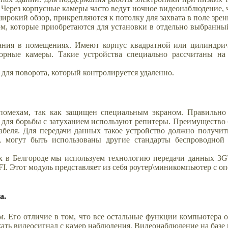
 Через корпусные камеры часто ведут ночное видеонаблюдение, 
ирокий обзор, прикрепляются к потолку для захвата в поле зрен
м, которые приобретаются для установки в отдельно выбранный
вания в помещениях. Имеют корпус квадратной или цилиндри
юрные камеры. Такие устройства специально рассчитаны на
для поворота, который контролируется удаленно.
омехам, так как защищен специальным экраном. Правильно р
х для борьбы с затуханием используют репитеры. Преимуществ
абеля. Для передачи данных такое устройство должно получит
), могут быть использованы другие стандарты беспроводной 
х в Белгороде мы используем технологию передачи данных 3G
FI. Этот модуль представляет из себя роутер\миникомпьютер с оп
а.
м. Его отличие в том, что все остальные функции компьютера 
жать видеосигнал с камер наблюдения. Видеонаблюдение на базе