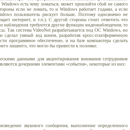
 Windows есть чему ломаться, может произойти сбой не самого
ороны если не ломать, то и Windows работает годами, а если
indows пользователь рискует больше. Поэтому однозначно не
щает интернет, и т.п.). С другой стороны стоит отметить что
 и наблюдения требуются другие функции видеонаблюдения, то
сы. Так система VideoNet разрабатывается под ОС Windows, но
ии сделал умный ход конем, разработав кросс-платформенную
сти программное обеспечение, и на базе компьютера сделать
ичего лишнего, что могло бы привести к поломке.
ическими данными для акцентирования внимания сотрудников
являются дочерними элементами «события», некоторые из них:
оизведение звукового сообщения, выполнение определенного