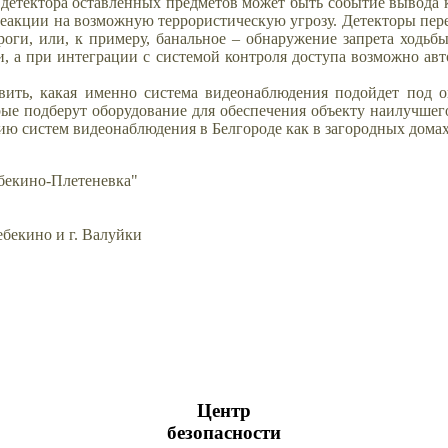
и детектора оставленных предметов может быть событие вывод
реакции на возможную террористическую угрозу. Детекторы пер
оги, или, к примеру, банальное – обнаружение запрета ходьбы
, а при интеграции с системой контроля доступа возможно ав
вить, какая именно система видеонаблюдения подойдет под 
орые подберут оборудование для обеспечения объекту наилучше
систем видеонаблюдения в Белгороде как в загородных домах,
бекино-Плетеневка"
ебекино и г. Валуйки
Центр
безопасности