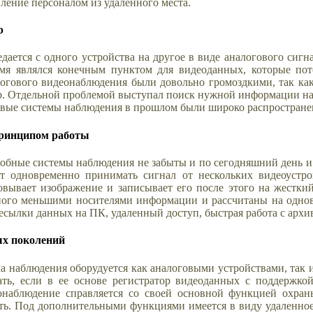
ление персоналом из удаленного места.
р
дается с одного устройства на другое в виде аналогового сигн
мя являлся конечным пунктом для видеоданных, которые пот
огового видеонаблюдения были довольно громоздкими, так как
р. Отдельной проблемой выступал поиск нужной информации на
вые системы наблюдения в прошлом были широко распространены,
принципом работы
добные системы наблюдения не забыты и по сегодняшний день и
т одновременно принимать сигнал от нескольких видеоустрой
вывает изображение и записывает его после этого на жесткий
много меньшими носителями информации и рассчитаны на одно
есылки данных на ПК, удаленный доступ, быстрая работа с архи
ых поколений
ема наблюдения оборудуется как аналоговыми устройствами, т
ть, если в ее основе регистратор видеоданных с поддержко
наблюдение справляется со своей основной функцией охраны
ть. Под дополнительными функциями имеется в виду удаленное